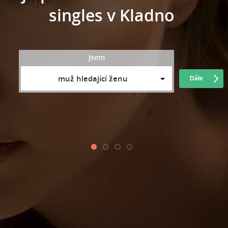
singles v Kladno
Jsem
muž hledající ženu
Dále