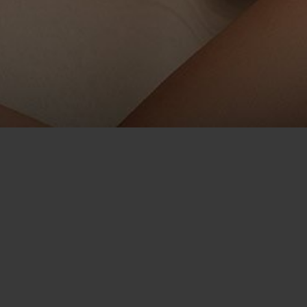
Flirt
/
Seznamka v České republice
/
Seznamka Kladno
/
Seznamka Chat Kladno
Využijte chatovací místnosti pro
seznámení v Kladno
Pokud chcete poznat více singles, zaflirtovat si, pobavit se a
získat více známostí v Kladno, flirt.com je tím pravým místem
pro vás! Na naší online seznamce můžete s lidmi flirtovat
kteroukoliv denní dobu, což má za následek snazší seznámení a
nalezení partnera. Už nemusíte čekat na páteční večer! Naše