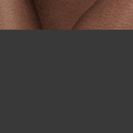
Home
/
Dating Danmark
/
Dating i Odense
/
Sorte singlers i Odense
Sådan møder du sorte singler i Odense
At møde sorte singler eller andre for den sags skyld er lettere,
hvis der er flere af dem samme sted (doh!). På bar møder du
måske hundrede singler, hvis du er heldig, men online er der
tusindvis. Og de er alle ude efter at flirte, date og have sjov!
Ellers ville de ikke have tilmeldt sig et online datingsite! Og
online behøver du ikke være et bestemt sted på et bestemt
tidspunkt - du kan skrive til singler, når det er midnat eller kl.
15. Det kræver bare wifi og en bærbar eller mobil. Sort dating i
Odense har aldrig været nemmere - tilmeld dig flirt.com i dag
og mød folk fra Odense og andre steder.