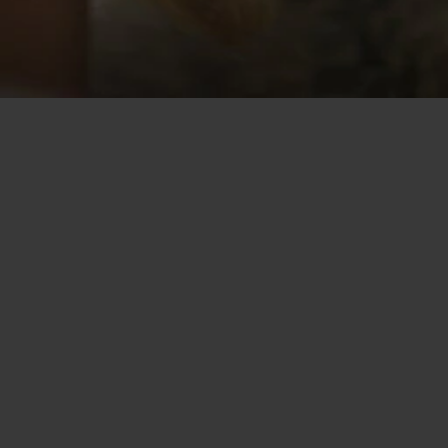
Home
/
Dating Danmark
/
Dating i Esbjerg
Nyd Esbjerg dating, flirteri og chat
Hold liv i tilværelsen og date uimodståelige lokale singler på
vores datingsite! Her vil du møde folk fra Esbjerg, som deler
dine tanker om, hvordan man skal flirte, vise hengivenhed,
kærlighed og forhold. Online dating hos Flirt.com er den sikre
måde at stifte bekendtskab med potentielle soulmates. Så hvis
du er klar på nye datingoplevelser og flirter med åbensindede
folk, så tilmeld dig sitet! Opret en gratis profil og tag et kig på
profiler tilhørende dejlige nye singler fra Esbjerg. Eller tilslut
dig et hvilket som helst chatrum for kommunikation og dating
med singler i Esbjerg.