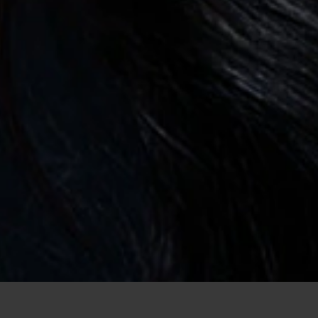
¿No debería existir momento de mirar al otro lado del bar, ver a