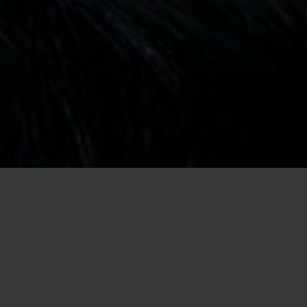
Accueil
/
Sesso e relazioni
/
Detesti il bacio alla francese? Cosa bisogna fare e cosa non
bisogna fare