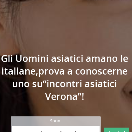
Gli Uomini asiatici amano le
italiane,prova a conoscerne
uno su“incontri asiatici
Verona”!
Sono: