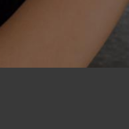
Flirt
Incontri Italia
Incontri Verona
/
Incontri asiatiche Verona
Trova il tuo partner asiatico con la chat
dell’amore incontri asiatici Verona!
Semplicemente online avviene l’amore! Conosci uomini
attraenti su Incontri uomini asiatici Verona,ti dà la possibilità di
avere una storia con iscritti di tutta Italia! La chat love degli