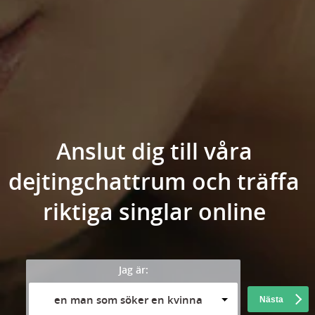
Anslut dig till våra
dejtingchattrum och träffa
riktiga singlar online
Jag är:
en man som söker en kvinna
Nästa