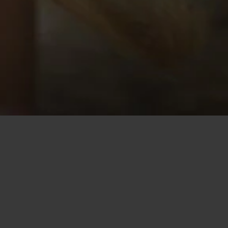
Hem
/
Chattrum
Flirt.com kommer att ändra hur du ser
på singlarnas chattrum
Om du någonsin besökt chattrum på andra dejtingsajter, fick
du kanske uppleva en miljö som var begränsad och styrd. Folk
hade alldagliga, tråkiga samtal, medlemmar kanske inte tog