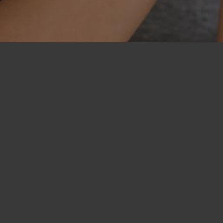
Flirt
Randki w Polsce
Randki Koszalin
/
Randki Azji Koszalin
Dołącz do singli z Azji w Koszalin
Szukasz singli z Azji w Koszalin? Masz szczęście, ponieważ na
flirt.com poznasz ludzi z całego świata i łatwo możesz znaleźć
kogoś, kto Ci przypadnie do serca! Czy preferujesz randki
Azjatów dlatego, że są bliskie kulturze, z której pochodzisz, czy
też Azjaci są dla Ciebie bardzo atrakcyjni, na naszym portalu
możesz poznać ludzi, którzy spełnią Twoje marzenia.
Flirtując w pokojach rozmów i wymieniając wiadomości, dowiesz
się, co Cię łączy z innymi. W ten sposób łatwo umówisz się na
randki z właściwymi ludźmi! Randkowanie online pozwala
singlom takim jak Ty o wiele łatwiej poznawać innych singli.