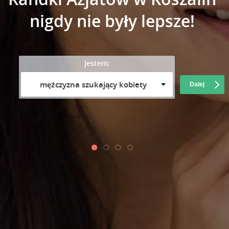
nigdy nie były lepsze!
Jestem:
mężczyzna szukający kobiety
Dalej