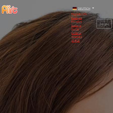
DEUTSCH
English (US)
Français
Español
Zaloguj
Italiano
Norsk
Čeština
Svenska
日本語