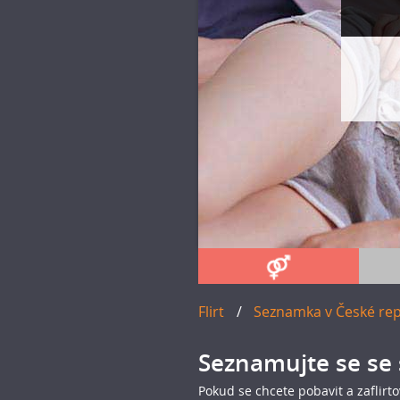
Flirt
/
Seznamka v České re
Seznamujte se se 
Pokud se chcete pobavit a zaflirto