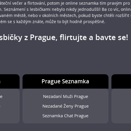
eční večer a flirtování, potom je online seznamka tím pravým pr
den. Seznámení s lesbičkami nebylo nikdy jednodušší! Ba co víc, on
vaném městě, nebo v okolních městech, pokud byste chtěli rozšířit s
ém se s každým znáte, může to být hodně prospěšné.
bičky z Prague, flirtujte a bavte se!
a
Prague Seznamka
ue
Nezadaní Muži Prague
e
Nezadané Ženy Prague
Seznamka Chat Prague