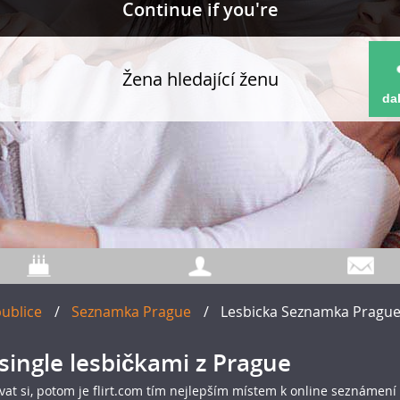
Continue if you're
Žena hledající ženu
dal
publice
/
Seznamka Prague
/
Lesbicka Seznamka Pragu
single lesbičkami z Prague
vat si, potom je flirt.com tím nejlepším místem k online seznámení s