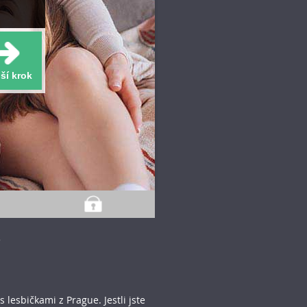
ší krok
e
 lesbičkami z Prague. Jestli jste