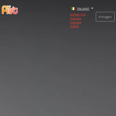
ITALIANO
English (US)
Einloggen
Français
Svenska
日本語