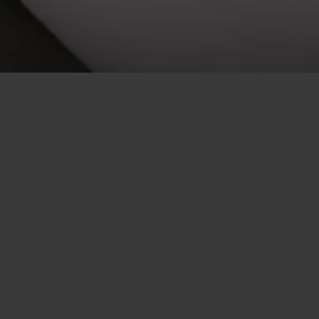
Flirt
/
Frau sucht Mann
Finden Sie eine Frau und genie'en Sie
den Spa'!
'Frau sucht Mann!' klingt wie eine schlechte Zeile aus dem
Horoskop. Zum Gl'ck brauchen wir heute keine Wahrsager
mehr, sondern k'nnen uns auf Zahlen verlassen: Wenn Sie
beispielsweise in eine Bar gehen, sind da ca. 200 Leute. Wenn
Sie aber online gehen, sind da mehrere tausend. Das Beste: Sie
m'ssen nicht mal gleichzeitig online sein, um sich zu 'treffen'.
Sie verschicken eine Nachricht und warten, bis der andere Zeit
hat, zu antworten. Im echten Leben ben'tigen Sie eine Spur
mehr 'Gl'ck' um jemanden zu treffen, der zur gleichen Zeit am