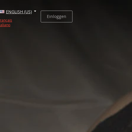
ENGLISH (US)
Einloggen
rançais
taliano