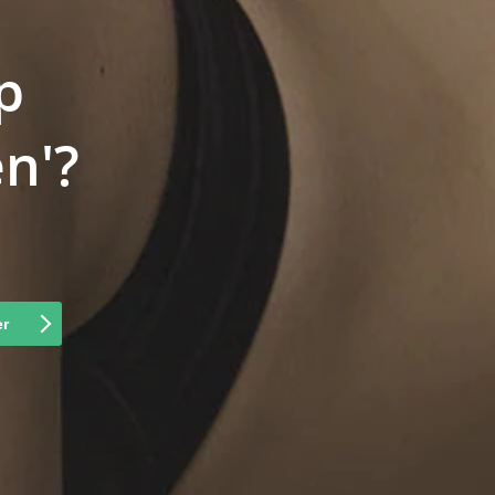
p
n'?
er