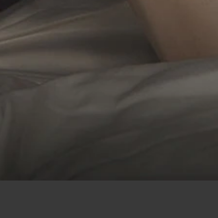
Flirt
/
Mann sucht Frau